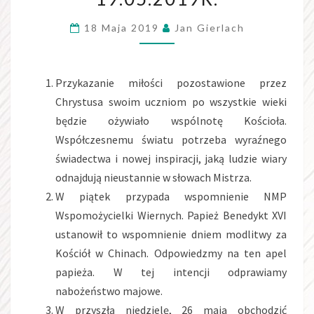
WIELKANOCNĄ
18 Maja 2019
Jan Gierlach
19.05.2019R.
Przykazanie miłości pozostawione przez
Chrystusa swoim uczniom po wszystkie wieki
będzie ożywiało wspólnotę Kościoła.
Współczesnemu światu potrzeba wyraźnego
świadectwa i nowej inspiracji, jaką ludzie wiary
odnajdują nieustannie w słowach Mistrza.
W piątek przypada wspomnienie NMP
Wspomożycielki Wiernych. Papież Benedykt XVI
ustanowił to wspomnienie dniem modlitwy za
Kościół w Chinach. Odpowiedzmy na ten apel
papieża. W tej intencji odprawiamy
nabożeństwo majowe.
W przyszłą niedzielę, 26 maja obchodzić