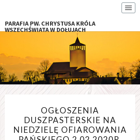
Toggl
PARAFIA PW. CHRYSTUSA KRÓLA
WSZECHŚWIATA W DOŁUJACH
PARAFI
CHRYS
KRÓ
WSZECHŚ
OGŁOSZENIA
W DOŁU
OGŁOSZENIA
DUSZPASTERSKIE
DUSZPASTERSKIE NA
NA
NIEDZIELĘ OFIAROWANIA
NIEDZIELĘ
OFIAROWANIA
PAŃSKIEGO 2.02.2020R.