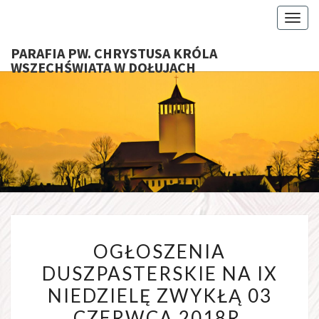
Toggl
PARAFIA PW. CHRYSTUSA KRÓLA
WSZECHŚWIATA W DOŁUJACH
PARAFI
CHRYS
KRÓ
WSZECHŚ
OGŁOSZENIA
W DOŁU
OGŁOSZENIA
DUSZPASTERSKIE
DUSZPASTERSKIE NA IX
NA
NIEDZIELĘ ZWYKŁĄ 03
IX
NIEDZIELĘ
CZERWCA 2018R.