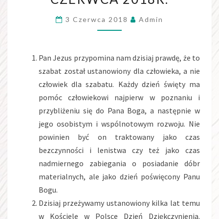
ZWYKŁĄ
3 Czerwca 2018
Admin
03
CZERWCA
2018R.
Pan Jezus przypomina nam dzisiaj prawdę, że to
szabat został ustanowiony dla człowieka, a nie
człowiek dla szabatu. Każdy dzień święty ma
pomóc człowiekowi najpierw w poznaniu i
przybliżeniu się do Pana Boga, a następnie w
jego osobistym i wspólnotowym rozwoju. Nie
powinien być on traktowany jako czas
bezczynności i lenistwa czy też jako czas
nadmiernego zabiegania o posiadanie dóbr
materialnych, ale jako dzień poświęcony Panu
Bogu.
Dzisiaj przeżywamy ustanowiony kilka lat temu
w Kościele w Polsce Dzień Dziękczynienia.