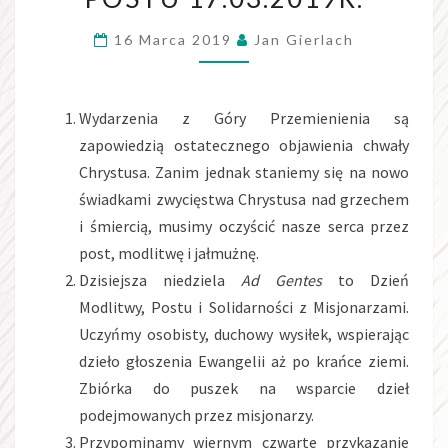
WIELKIEGO
16 Marca 2019
Jan Gierlach
POSTU
17.03.2019R.
Wydarzenia z Góry Przemienienia są
zapowiedzią ostatecznego objawienia chwały
Chrystusa. Zanim jednak staniemy się na nowo
świadkami zwycięstwa Chrystusa nad grzechem
i śmiercią, musimy oczyścić nasze serca przez
post, modlitwę i jałmużnę.
Dzisiejsza niedziela
Ad Gentes
to Dzień
Modlitwy, Postu i Solidarności z Misjonarzami.
Uczyńmy osobisty, duchowy wysiłek, wspierając
dzieło głoszenia Ewangelii aż po krańce ziemi.
Zbiórka do puszek na wsparcie dzieł
podejmowanych przez misjonarzy.
Przypominamy wiernym czwarte przykazanie