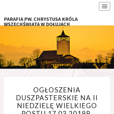
Toggl
PARAFIA PW. CHRYSTUSA KRÓLA
WSZECHŚWIATA W DOŁUJACH
PARAFI
CHRYS
KRÓ
WSZECHŚ
OGŁOSZENIA
W DOŁU
OGŁOSZENIA
DUSZPASTERSKIE
DUSZPASTERSKIE NA II
NA
NIEDZIELĘ WIELKIEGO
II
NIEDZIELĘ
POSTU 17.03.2019R.