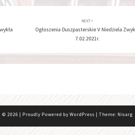
NEXT
Zwykła
Ogłoszenia Duszpasterskie V Niedziela Zwyk
7.02.2021r.
© 2026
|
Proudly Powered by
WordPress
|
Theme:
Nisarg