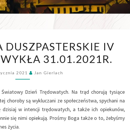
WSZE
OGŁOSZENIA
 DUSZPASTERSKIE IV
W D
DUSZPASTERSKIE
ZWYKŁA 31.01.2021R.
IV
NIEDZIELA
ZWYKŁA
tycznia 2021
Jan Gierlach
31.01.2021R.
to Światowy Dzień Trędowatych. Na trąd chorują tysiące
 tej choroby są wykluczani ze społeczeństwa, spychani na
dzisiaj w intencji trędowatych, a także ich opiekunów,
ennie się nimi opiekują. Prośmy Boga także o to, żebyśmy
nes życia.