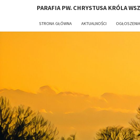
PARAFIA PW. CHRYSTUSA KRÓLA WS
STRONA GŁÓWNA
AKTUALNOŚCI
OGŁOSZENIA