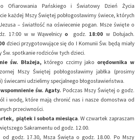
o Ofiarowania Pańskiego i Światowy Dzień Życia
ie każdej Mszy Świętej pobłogosławimy świece, których
ezusa – światłość na oświecenie pogan. Msze święte o
dz. 17:00 w w Wąwelnicy
o
godz.
18:00
w Dołujach.
00
dzieci przygotowujące się do I Komunii Św. będą miały
 Św. spotkanie rodziców tych dzieci.
ie św. Błażeja,
którego czcimy jako
orędownika w
ornej Mszy Świętej pobłogosławimy jabłka (prosimy
ni) świecami udzielimy specjalnego błogosławieństwa.
wspomnienie św. Agaty.
Podczas Mszy Świętej o godz.
sól i wodę, które mają chronić nas i nasze domostwa od
nnych przeciwności.
artek, piątek i sobota miesiąca
. W czwartek zapraszam
więtszego Sakramentu od godz. 12.00.
i od godz. 17.30, Msza Święta o godz. 18.00. Po Mszy