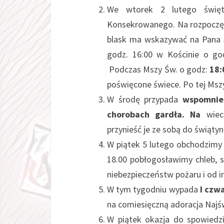
We wtorek 2 lutego święt
Konsekrowanego. Na rozpoczęc
blask ma wskazywać na Pana J
godz. 16:00 w Kościnie o go
Podczas Mszy Św. o godz:
18:
poświęcone świece. Po tej Mszy
W środę przypada
wspomnien
chorobach gardła. Na
wiecz
przynieść je ze sobą do świąty
W piątek 5 lutego obchodzimy
18.00 pobłogosławimy chleb, 
niebezpieczeństw pożaru i od i
W tym tygodniu wypada
I czw
na comiesięczną adoracja Najś
W piątek okazja do spowiedz