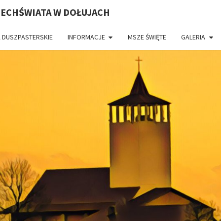
ZECHŚWIATA W DOŁUJACH
 DUSZPASTERSKIE
INFORMACJE
MSZE ŚWIĘTE
GALERIA
PAR
CH