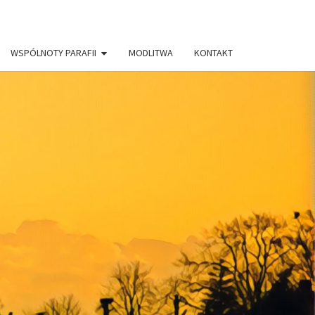
WSPÓLNOTY PARAFII
MODLITWA
KONTAKT
AFIA PW.
RYSTUSA