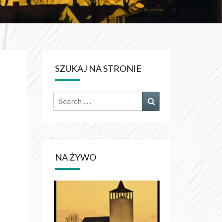
KRÓLA
CHŚWIATA
SZUKAJ NA STRONIE
OŁUJACH
Search
Search
for:
NA ŻYWO