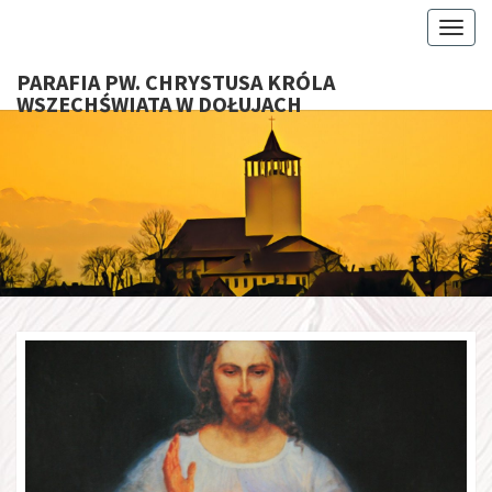
Toggl
PARAFIA PW. CHRYSTUSA KRÓLA
WSZECHŚWIATA W DOŁUJACH
PARAFI
CHRYS
KRÓ
WSZECHŚ
W DOŁU