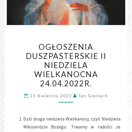
OGŁOSZENIA
OGŁOSZENIA
DUSZPASTERSKIE
DUSZPASTERSKIE II
II
NIEDZIELA
NIEDZIELA
WIELKANOCNA
WIELKANOCNA
24.04.2022R.
24.04.2022R.
23 Kwietnia 2022
Jan Gierlach
Dziś druga niedziela Wielkanocy, czyli Niedziela
Miłosierdzia Bożego. Trwamy w radości ze