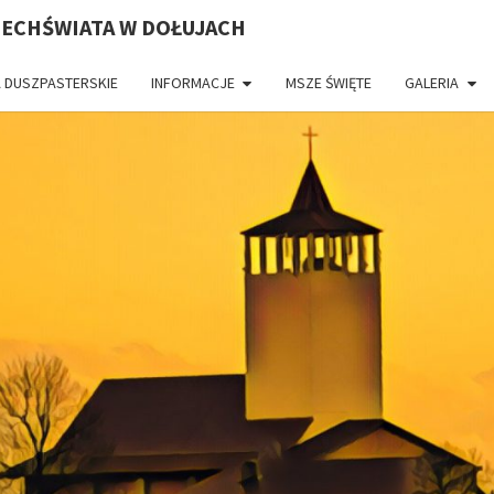
ZECHŚWIATA W DOŁUJACH
 DUSZPASTERSKIE
INFORMACJE
MSZE ŚWIĘTE
GALERIA
PAR
CH