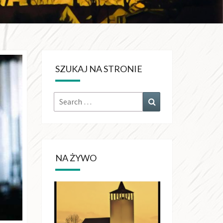
KRÓLA
CHŚWIATA
SZUKAJ NA STRONIE
OŁUJACH
Search
Search
for:
NA ŻYWO