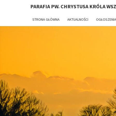
PARAFIA PW. CHRYSTUSA KRÓLA WS
STRONA GŁÓWNA
AKTUALNOŚCI
OGŁOSZENIA