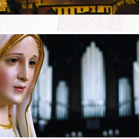
WSZE
W D