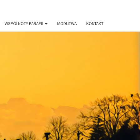
WSPÓLNOTY PARAFII
MODLITWA
KONTAKT
AFIA PW.
RYSTUSA