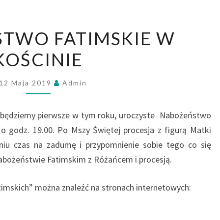
NABOŻEŃSTWO
TWO FATIMSKIE W
FATIMSKIE
KOŚCINIE
W
KOŚCINIE
12 Maja 2019
Admin
ć będziemy pierwsze w tym roku, uroczyste Nabożeństwo
o godz. 19.00. Po Mszy Świętej procesja z figurą Matki
niu czas na zadumę i przypomnienie sobie tego co się
nabożeństwie Fatimskim z Różańcem i procesją.
imskich” można znaleźć na stronach internetowych: