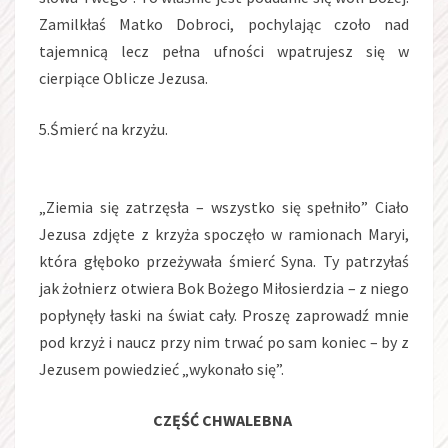
Zamilkłaś Matko Dobroci, pochylając czoło nad
tajemnicą lecz pełna ufności wpatrujesz się w
cierpiące Oblicze Jezusa.
5.Śmierć na krzyżu.
„Ziemia się zatrzęsła – wszystko się spełniło” Ciało
Jezusa zdjęte z krzyża spoczęło w ramionach Maryi,
która głęboko przeżywała śmierć Syna. Ty patrzyłaś
jak żołnierz otwiera Bok Bożego Miłosierdzia – z niego
popłynęły łaski na świat cały. Proszę zaprowadź mnie
pod krzyż i naucz przy nim trwać po sam koniec – by z
Jezusem powiedzieć „wykonało się”.
CZĘŚĆ CHWALEBNA