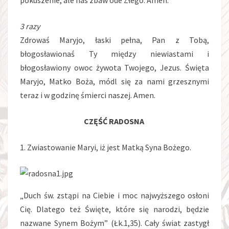
pokuszenie, ale nas zbaw ode Złego. Amen.
3 razy
Zdrowaś Maryjo, łaski pełna, Pan z Tobą,
błogosławionaś Ty między niewiastami i
błogosławiony owoc żywota Twojego, Jezus. Święta
Maryjo, Matko Boża, módl się za nami grzesznymi
teraz i w godzinę śmierci naszej. Amen.
CZĘŚĆ RADOSNA
1. Zwiastowanie Maryi, iż jest Matką Syna Bożego.
„Duch św. zstąpi na Ciebie i moc najwyższego osłoni
Cię. Dlatego też Święte, które się narodzi, będzie
nazwane Synem Bożym” (Łk.1,35). Cały świat zastygł