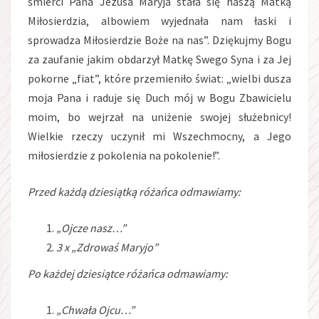
śmierci Pana Jezusa Maryja stała się naszą Matką
Miłosierdzia, albowiem wyjednała nam łaski i
sprowadza Miłosierdzie Boże na nas”. Dziękujmy Bogu
za zaufanie jakim obdarzył Matkę Swego Syna i za Jej
pokorne „fiat”, które przemieniło świat: „wielbi dusza
moja Pana i raduje się Duch mój w Bogu Zbawicielu
moim, bo wejrzał na uniżenie swojej służebnicy!
Wielkie rzeczy uczynił mi Wszechmocny, a Jego
miłosierdzie z pokolenia na pokolenie!”.
Przed każdą dziesiątką różańca odmawiamy:
„Ojcze nasz…”
3 x „Zdrowaś Maryjo”
Po każdej dziesiątce różańca odmawiamy:
„Chwała Ojcu…”