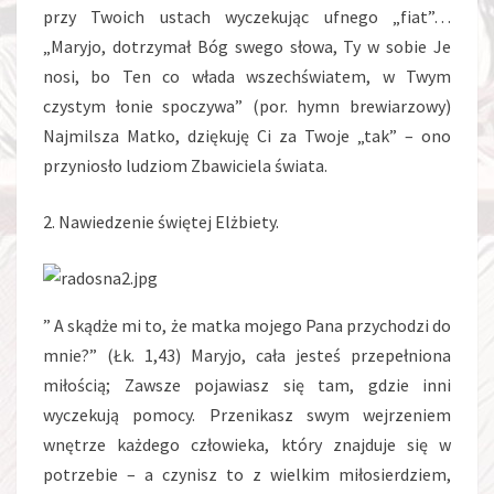
przy Twoich ustach wyczekując ufnego „fiat”…
„Maryjo, dotrzymał Bóg swego słowa, Ty w sobie Je
nosi, bo Ten co włada wszechświatem, w Twym
czystym łonie spoczywa” (por. hymn brewiarzowy)
Najmilsza Matko, dziękuję Ci za Twoje „tak” – ono
przyniosło ludziom Zbawiciela świata.
2. Nawiedzenie świętej Elżbiety.
” A skądże mi to, że matka mojego Pana przychodzi do
mnie?” (Łk. 1,43) Maryjo, cała jesteś przepełniona
miłością; Zawsze pojawiasz się tam, gdzie inni
wyczekują pomocy. Przenikasz swym wejrzeniem
wnętrze każdego człowieka, który znajduje się w
potrzebie – a czynisz to z wielkim miłosierdziem,