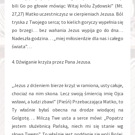
bili Go po głowie mówiąc: Witaj królu Żydowski” (Mt.
27,27) Matko uczestniczysz w cierpieniach Jezusa. Ból
tryska z Twojego serca; to kielich goryczy wypełnia się
po brzegi… bez wahania Jezus wypija go do dna…
Nadeszła godzina… „miej miłosierdzie dla nas i całego
świata”…
4. Dźwiganie krzyża przez Pana Jezusa.
„Jezus z drżeniem bierze krzyż w ramiona, usty całuje,
chociaż na nim skona. Lecz swoją śmiercią imię Ojca
wsławi, a ludzi zbawi” (Pieśń) Przebaczająca Matko, to
Ty właśnie byłaś obecna na drodze wiodącej na
Golgotę…. Milczą Twe usta a serce mówi: „Popatrz
jestem służebnicą Pańską, niech mi się stanie wg
słowa Twego”. To właśnie jest poddanie się woli Bożej.