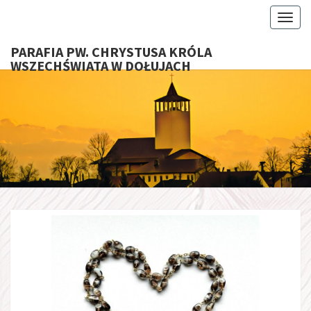
Toggl
PARAFIA PW. CHRYSTUSA KRÓLA
WSZECHŚWIATA W DOŁUJACH
PARAFI
CHRYS
KRÓ
WSZECHŚ
W DOŁU