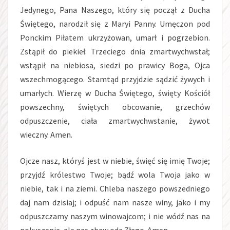
Jedynego, Pana Naszego, który się począł z Ducha
Świętego, narodził się z Maryi Panny. Umęczon pod
Ponckim Piłatem ukrzyżowan, umarł i pogrzebion.
Zstąpił do piekieł. Trzeciego dnia zmartwychwstał;
wstąpił na niebiosa, siedzi po prawicy Boga, Ojca
wszechmogącego. Stamtąd przyjdzie sądzić żywych i
umarłych. Wierzę w Ducha Świętego, święty Kościół
powszechny, świętych obcowanie, grzechów
odpuszczenie, ciała zmartwychwstanie, żywot
wieczny. Amen.
Ojcze nasz, któryś jest w niebie, święć się imię Twoje;
przyjdź królestwo Twoje; bądź wola Twoja jako w
niebie, tak i na ziemi. Chleba naszego powszedniego
daj nam dzisiaj; i odpuść nam nasze winy, jako i my
odpuszczamy naszym winowajcom; i nie wódź nas na