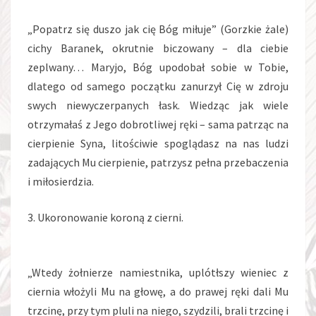
„Popatrz się duszo jak cię Bóg miłuje” (Gorzkie żale)
cichy Baranek, okrutnie biczowany – dla ciebie
zeplwany… Maryjo, Bóg upodobał sobie w Tobie,
dlatego od samego początku zanurzył Cię w zdroju
swych niewyczerpanych łask. Wiedząc jak wiele
otrzymałaś z Jego dobrotliwej ręki – sama patrząc na
cierpienie Syna, litościwie spoglądasz na nas ludzi
zadających Mu cierpienie, patrzysz pełna przebaczenia
i miłosierdzia.
3. Ukoronowanie koroną z cierni.
„Wtedy żołnierze namiestnika, uplótłszy wieniec z
ciernia włożyli Mu na głowę, a do prawej ręki dali Mu
trzcinę, przy tym pluli na niego, szydzili, brali trzcinę i