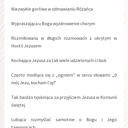
Niezwykle gorliwa w odmawianiu Różańca
Wypraszająca u Boga wyzdrowienie chorym
Rozmiłowana w długich rozmowach z ukrytym w
Hostii Jezusem
Kochająca Jezusa za tak wiele udzielonych ci łask
Często modląca się z „ogniem” w sercu słowami: ,,0
mój Jezu, kocham Cię!”
Tak bardzo tęskniąca za przyjściem Jezusa w Komunii
świętej
Lubiąca rozmyślać samotnie o Bogu i Jego
tajemnicach