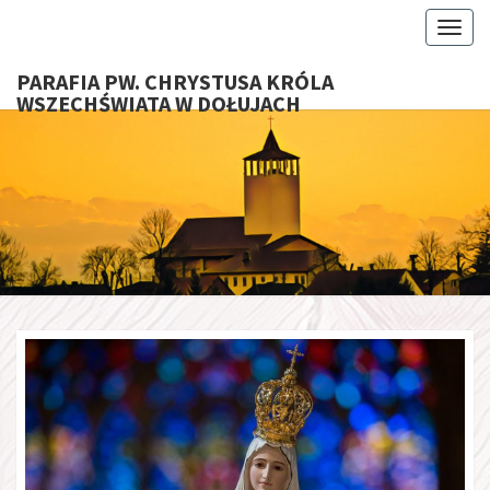
Toggl
PARAFIA PW. CHRYSTUSA KRÓLA
WSZECHŚWIATA W DOŁUJACH
PARAFI
CHRYS
KRÓ
WSZECHŚ
W DOŁU