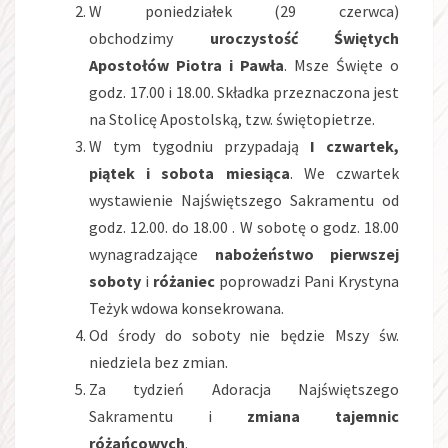
W poniedziałek (29 czerwca)
obchodzimy
uroczystość Świętych
Apostołów Piotra i Pawła
. Msze Święte o
godz. 17.00 i 18.00. Składka przeznaczona jest
na Stolicę Apostolską, tzw. świętopietrze.
W tym tygodniu przypadają
I czwartek,
piątek i sobota miesiąca
. We czwartek
wystawienie Najświętszego Sakramentu od
godz. 12.00. do 18.00 . W sobotę o godz. 18.00
wynagradzające
nabożeństwo pierwszej
soboty
i
różaniec
poprowadzi Pani Krystyna
Teżyk wdowa konsekrowana.
Od środy do soboty nie będzie Mszy św.
niedziela bez zmian.
Za tydzień Adoracja Najświętszego
Sakramentu i
zmiana tajemnic
różańcowych
.