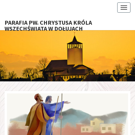
Toggl
PARAFIA PW. CHRYSTUSA KRÓLA
WSZECHŚWIATA W DOŁUJACH
PARAFI
CHRYS
KRÓ
WSZECHŚ
W DOŁU