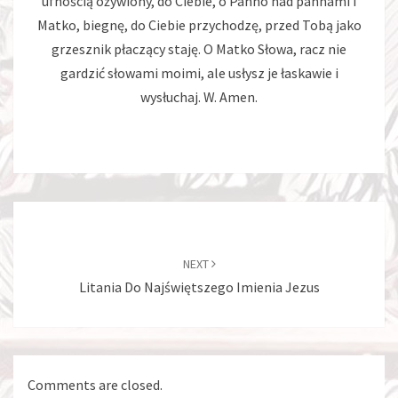
ufnością ożywiony, do Ciebie, o Panno nad pannami i
Matko, biegnę, do Ciebie przychodzę, przed Tobą jako
grzesznik płaczący staję. O Matko Słowa, racz nie
gardzić słowami moimi, ale usłysz je łaskawie i
wysłuchaj. W. Amen.
Post
navigation
NEXT
Litania Do Najświętszego Imienia Jezus
Comments are closed.