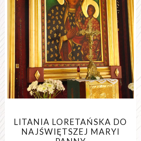
LITANIA
LITANIA LORETAŃSKA DO
LORETAŃSKA
NAJŚWIĘTSZEJ MARYI
DO
NAJŚWIĘTSZEJ