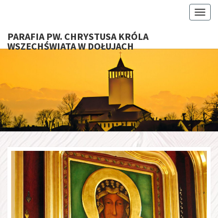
Toggl
PARAFIA PW. CHRYSTUSA KRÓLA
WSZECHŚWIATA W DOŁUJACH
PARAFI
CHRYS
KRÓ
WSZECHŚ
W DOŁU