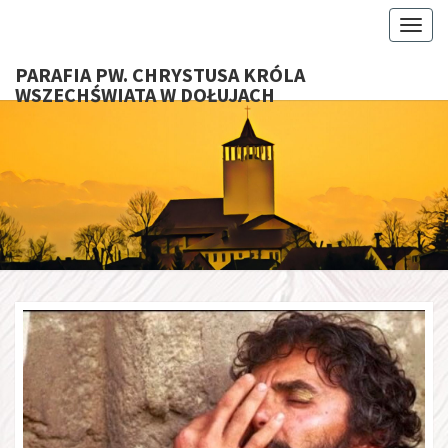
Toggl
PARAFIA PW. CHRYSTUSA KRÓLA
WSZECHŚWIATA W DOŁUJACH
PARAFI
CHRYS
KRÓ
WSZECHŚ
W DOŁU