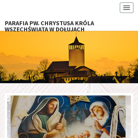
Toggl
PARAFIA PW. CHRYSTUSA KRÓLA
WSZECHŚWIATA W DOŁUJACH
PARAFI
CHRYS
KRÓ
WSZECHŚ
W DOŁU