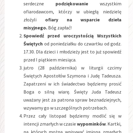
serdeczne
podziękowanie
wszystkim
ofiarodawcom, którzy w ubiegłą niedzielę
złożyli
ofiary na wsparcie dzieła
misyjnego.
Bóg zapłać!
Spowiedź przed uroczystością Wszystkich
Świętych
od poniedziałku do czwartku od godz.
17.30. Dla dzieci i młodzieży jest to już spowiedź
przed I piątkiem miesiąca.
jutro (28 października) w liturgii czcimy
Świętych Apostołów Szymona i Judę Tadeusza.
Zapatrzeni w ich świadectwo będziemy prosić
Boga o silną wiarę. Święty Juda Tadeusz
uważany jest za patrona spraw beznadziejnych,
wzywamy go w szczególnych potrzebach.
Przez cały listopad będziemy modlić się w
intencji zmarłych w czasie
wypominków
. Kartki,
na których można wpisywać imiona zmarłych