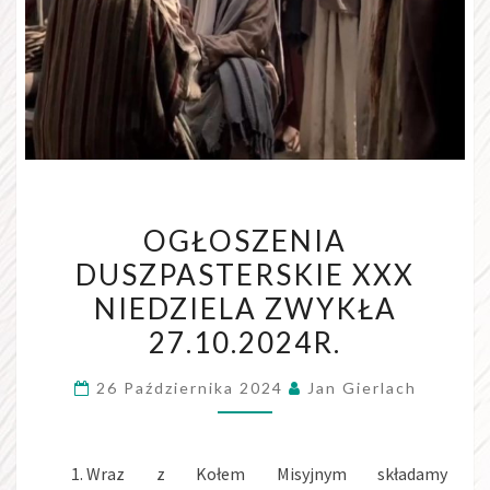
OGŁOSZENIA
OGŁOSZENIA
DUSZPASTERSKIE
DUSZPASTERSKIE XXX
XXX
NIEDZIELA ZWYKŁA
NIEDZIELA
ZWYKŁA
27.10.2024R.
27.10.2024R.
26 Października 2024
Jan Gierlach
Wraz z Kołem Misyjnym składamy