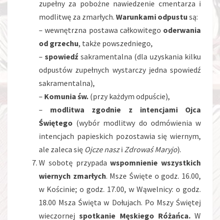
zupełny za pobożne nawiedzenie cmentarza i
modlitwę za zmarłych.
Warunkami odpustu
są:
– wewnętrzna postawa całkowitego
oderwania
od grzechu
, także powszedniego,
–
spowiedź
sakramentalna (dla uzyskania kilku
odpustów zupełnych wystarczy jedna spowiedź
sakramentalna),
–
Komunia św.
(przy każdym odpuście),
–
modlitwa zgodnie z intencjami Ojca
Świętego
(wybór modlitwy do odmówienia w
intencjach papieskich pozostawia się wiernym,
ale zaleca się
Ojcze nasz
i
Zdrowaś Maryjo
).
W sobotę przypada
wspomnienie wszystkich
wiernych zmarłych
. Msze Święte o godz. 16.00,
w Kościnie; o godz. 17.00, w Wąwelnicy: o godz.
18.00 Msza Święta w Dołujach. Po Mszy Świętej
wieczornej
spotkanie Męskiego Różańca.
W