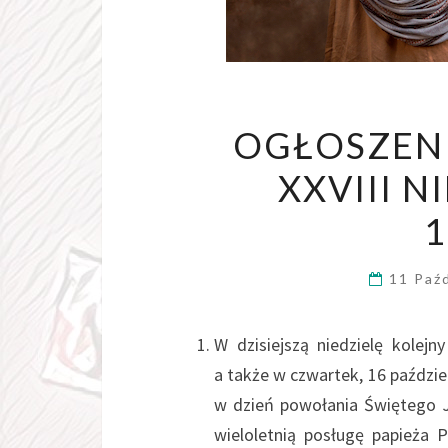
OGŁOSZENI
XXVIII 
1
11 Paź
W dzisiejszą niedzielę kolej
a także w czwartek, 16 paździer
w dzień powołania Świętego J
wieloletnią posługę papieża 