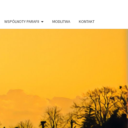
WSPÓLNOTY PARAFII
MODLITWA
KONTAKT
AFIA PW.
RYSTUSA