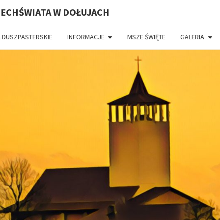
ZECHŚWIATA W DOŁUJACH
 DUSZPASTERSKIE
INFORMACJE
MSZE ŚWIĘTE
GALERIA
PAR
CH