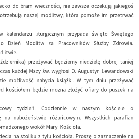
iecko do bram wieczności, nie zawsze oczekują jakiegoś
 potrzebują naszej modlitwy, która pomoże im przetrwać
w kalendarzu liturgicznym przypada święto Świętego
 to Dzień Modlitw za Pracowników Służby Zdrowia.
dlitwie.
ździernika) przeżywać będziemy niedzielę dobrej taniej
podczas każdej Mszy św. wygłosi O. Augustyn Lewandowski
zie możliwość nabycia książki. W tym dniu przeżywać
ed kościołem będzie można złożyć ofiary do puszek na
ńcowy tydzień. Codziennie w naszym kościele o
 na nabożeństwie różańcowym. Wszystkich parafian
omadzonego wokół Maryi Kościoła.
ęcia na stoliku z tyłu kościoła. Proszę o zaznaczenie na