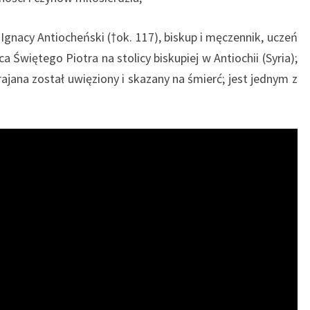
 Ignacy Antiocheński (†ok. 117), biskup i męczennik, uczeń
 Świętego Piotra na stolicy biskupiej w Antiochii (Syria);
ajana został uwięziony i skazany na śmierć; jest jednym z