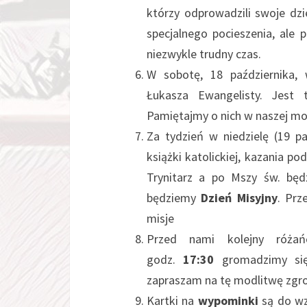
którzy odprowadzili swoje dz
specjalnego pocieszenia, ale
niezwykle trudny czas.
W sobotę, 18 października, 
Łukasza Ewangelisty. Jest
Pamiętajmy o nich w naszej mo
Za tydzień w niedzielę (19 pa
książki katolickiej, kazania 
Trynitarz a po Mszy św. będ
będziemy
Dzień Misyjny
. Prz
misje
Przed nami kolejny róża
godz.
17:30
gromadzimy się
zapraszam na tę modlitwę zgr
Kartki na
wypominki
są do wzi