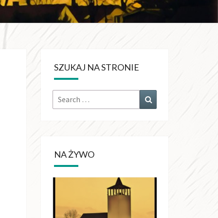
KRÓLA
CHŚWIATA
SZUKAJ NA STRONIE
OŁUJACH
Search
Search
for:
NA ŻYWO