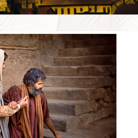
WSZE
W D