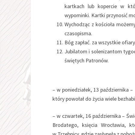
kartkach lub kopercie w kt
wypominki. Kartki przynosić mo
Wychodząc z kościoła możemy 
czasopisma.
Bóg zapłać. za wszystkie ofiary
Jubilatom i solenizantom tygo
świętych Patronów.
W tym tygodniu
– w poniedziałek, 13 października 
który powołał do życia wiele bezha
– w czwartek, 16 października – Świ
Brodatego, księcia Wrocławia, k
w Trzebnicy, gdzie zasłynęła z poboż