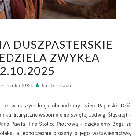
OGŁOSZENIA
A DUSZPASTERSKIE
DUSZPASTERSKIE
NIEDZIELA ZWYKŁA
XXVIII
NIEDZIELA
2.10.2025
ZWYKŁA
12.10.2025
dziernika 2025
Jan Gierlach
ny raz w naszym kraju obchodzimy Dzień Papieski. Dziś,
nika (liturgiczne wspomnienie Świętej Jadwigi Śląskiej) –
ana Pawła II na Stolicę Piotrową – dziękujemy Bogu za
Polaka, a jednocześnie prosimy o jego wstawiennictwo,