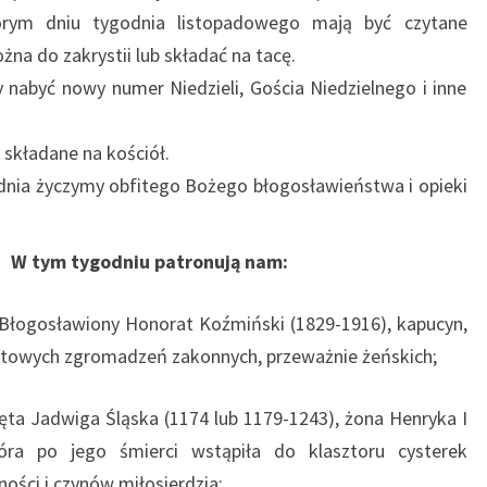
órym dniu tygodnia listopadowego mają być czytane
żna do zakrystii lub składać na tacę.
nabyć nowy numer Niedzieli, Gościa Niedzielnego i inne
 składane na kościół.
dnia życzymy obfitego Bożego błogosławieństwa i opieki
 patronują nam:
– Błogosławiony Honorat Koźmiński (1829-1916), kapucyn,
bitowych zgromadzeń zakonnych, przeważnie żeńskich;
ęta Jadwiga Śląska (1174 lub 1179-1243), żona Henryka I
tóra po jego śmierci wstąpiła do klasztoru cysterek
ności i czynów miłosierdzia;