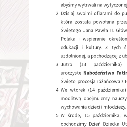
abyśmy wytrwali na wytyczonej
Dzisiaj swoimi ofiarami do p
która została powołana przez
Świętego Jana Pawła II. Głów
Polaka i wspieranie określo
edukacji i kultury. Z tych
uzdolnionej, a pochodzącej z u
Jutro (13 październik
uroczyste
Nabożeństwo Fati
Świętej procesja różańcowa z F
We wtorek (14 października
modlitwą obejmujemy nauczyci
wychowania dzieci i młodzieży.
W środę, 15 października, w
obchodzimy Dzień Dziecka Ut