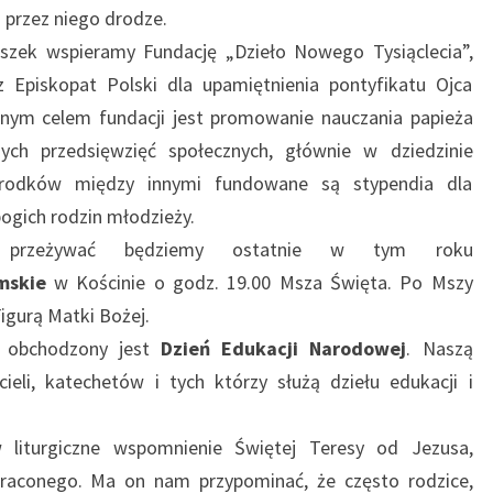
 przez niego drodze.
uszek wspieramy Fundację „Dzieło Nowego Tysiąclecia”,
 Episkopat Polski dla upamiętnienia pontyfikatu Ojca
nym celem fundacji jest promowanie nauczania papieża
nych przedsięwzięć społecznych, głównie w dziedzinie
 środków między innymi fundowane są stypendia dla
bogich rodzin młodzieży.
a) przeżywać będziemy ostatnie w tym roku
mskie
w Kościnie o godz. 19.00 Msza Święta. Po Mszy
igurą Matki Bożej.
) obchodzony jest
Dzień Edukacji Narodowej
. Naszą
eli, katechetów i tych którzy służą dziełu edukacji i
 liturgiczne wspomnienie Świętej Teresy od Jezusa,
raconego. Ma on nam przypominać, że często rodzice,