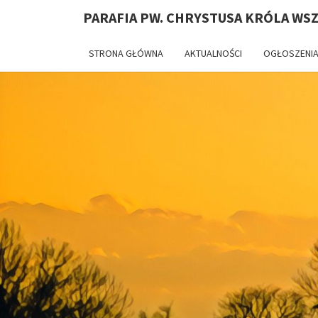
PARAFIA PW. CHRYSTUSA KRÓLA WS
STRONA GŁÓWNA
AKTUALNOŚCI
OGŁOSZENIA