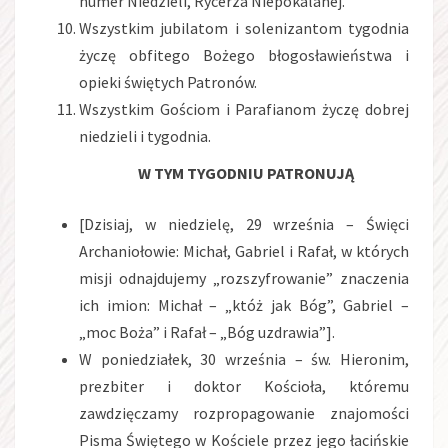
numer Niedzieli, Rycerza Niepokalanej.
Wszystkim jubilatom i solenizantom tygodnia
życzę obfitego Bożego błogosławieństwa i
opieki świętych Patronów.
Wszystkim Gościom i Parafianom życzę dobrej
niedzieli i tygodnia.
W TYM TYGODNIU PATRONUJĄ
[Dzisiaj, w niedzielę, 29 września – Święci
Archaniołowie: Michał, Gabriel i Rafał, w których
misji odnajdujemy „rozszyfrowanie” znaczenia
ich imion: Michał – „któż jak Bóg”, Gabriel –
„moc Boża” i Rafał – „Bóg uzdrawia”].
W poniedziałek, 30 września – św. Hieronim,
prezbiter i doktor Kościoła, któremu
zawdzięczamy rozpropagowanie znajomości
Pisma Świętego w Kościele przez jego łacińskie