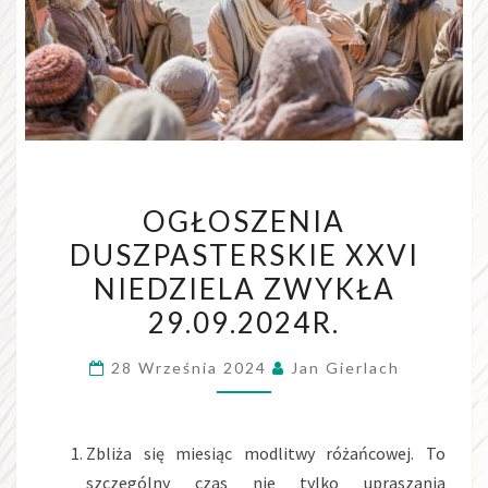
OGŁOSZENIA
OGŁOSZENIA
DUSZPASTERSKIE
DUSZPASTERSKIE XXVI
XXVI
NIEDZIELA ZWYKŁA
NIEDZIELA
ZWYKŁA
29.09.2024R.
29.09.2024R.
28 Września 2024
Jan Gierlach
Zbliża się miesiąc modlitwy różańcowej. To
szczególny czas nie tylko upraszania