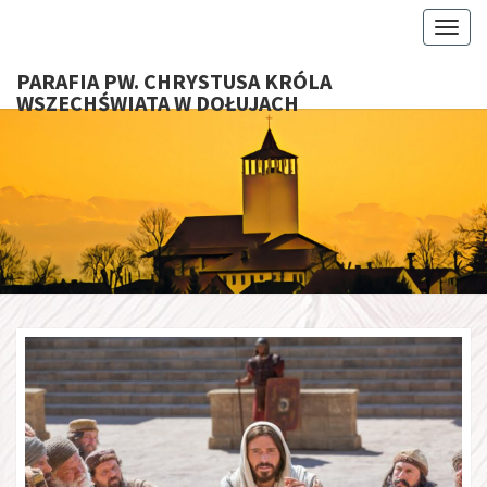
Toggl
PARAFIA PW. CHRYSTUSA KRÓLA
WSZECHŚWIATA W DOŁUJACH
PARAFI
CHRYS
KRÓ
WSZECHŚ
W DOŁU