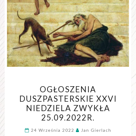
OGŁOSZENIA
OGŁOSZENIA
DUSZPASTERSKIE
DUSZPASTERSKIE XXVI
XXVI
NIEDZIELA ZWYKŁA
NIEDZIELA
ZWYKŁA
25.09.2022R.
25.09.2022R.
24 Września 2022
Jan Gierlach