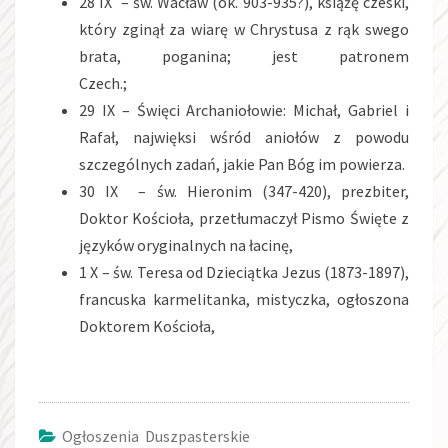
28 IX – św. Wacław (ok. 903-935?), książę czeski,
który zginął za wiarę w Chrystusa z rąk swego
brata, poganina; jest patronem
Czech.;
29 IX – Święci Archaniołowie: Michał, Gabriel i
Rafał, najwięksi wśród aniołów z powodu
szczególnych zadań, jakie Pan Bóg im powierza.
30 IX – św. Hieronim (347-420), prezbiter,
Doktor Kościoła, przetłumaczył Pismo Święte z
języków oryginalnych na łacinę,
1 X – św. Teresa od Dzieciątka Jezus (1873-1897),
francuska karmelitanka, mistyczka, ogłoszona
Doktorem Kościoła,
Ogłoszenia Duszpasterskie