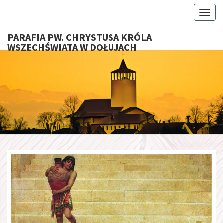
Toggl
PARAFIA PW. CHRYSTUSA KRÓLA
WSZECHŚWIATA W DOŁUJACH
PARAFI
CHRYS
KRÓ
WSZECHŚ
W DOŁU