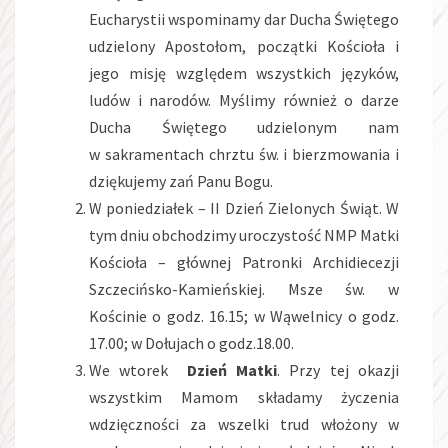
Eucharystii wspominamy dar Ducha Świętego
udzielony Apostołom, początki Kościoła i
jego misję względem wszystkich języków,
ludów i narodów. Myślimy również o darze
Ducha Świętego udzielonym nam
w sakramentach chrztu św. i bierzmowania i
dziękujemy zań Panu Bogu.
W poniedziałek – II Dzień Zielonych Świąt. W
tym dniu obchodzimy uroczystość NMP Matki
Kościoła – głównej Patronki Archidiecezji
Szczecińsko-Kamieńskiej. Msze św. w
Kościnie o godz. 16.15; w Wąwelnicy o godz.
17.00; w Dołujach o godz.18.00.
We wtorek
Dzień Matki
. Przy tej okazji
wszystkim Mamom składamy życzenia
wdzięczności za wszelki trud włożony w