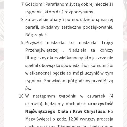
Gościom i Parafianom życzę dobrej niedzieli i
tygodnia, który dziś rozpoczynamy.
Za wszelkie ofiary i pomoc udzieloną naszej
parafii, składamy serdeczne podziękowanie.
Bóg zapłać.
Przyszła niedziela to niedziela Trójcy
Przenajświętszej . Niedziela ta kończy
liturgiczny okres wielkanocny, kto jeszcze nie
spełnił obowiązku spowiedzi św. i komunii św.
wielkanocnej będzie to mógł uczynić w tym
tygodniu. Spowiadam pół godziny przed Mszą
św.
W następnym tygodniu w czwartek (4
czerwca) będziemy obchodzić
uroczystość
Najświętszego Ciała i Krwi Chrystusa
. Po
Mszy Świętej o godz. 12.30 wyruszy procesja
eucharystyczna. Pierwszy ołtarz będzie przy