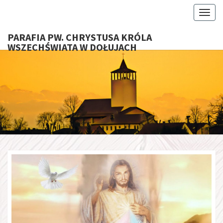
Toggl
PARAFIA PW. CHRYSTUSA KRÓLA
WSZECHŚWIATA W DOŁUJACH
PARAFI
CHRYS
KRÓ
WSZECHŚ
W DOŁU