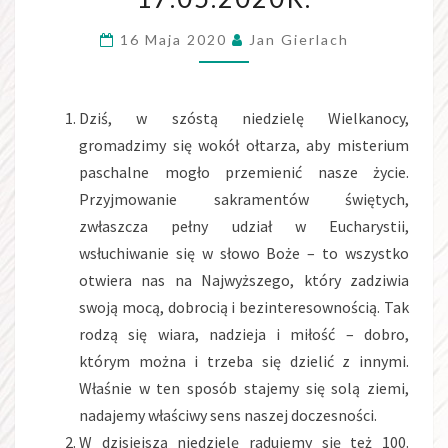
WIELKANOCNĄ
16 Maja 2020
Jan Gierlach
17.05.2020R.
Dziś, w szóstą niedzielę Wielkanocy,
gromadzimy się wokół ołtarza, aby misterium
paschalne mogło przemienić nasze życie.
Przyjmowanie sakramentów świętych,
zwłaszcza pełny udział w Eucharystii,
wsłuchiwanie się w słowo Boże – to wszystko
otwiera nas na Najwyższego, który zadziwia
swoją mocą, dobrocią i bezinteresownością. Tak
rodzą się wiara, nadzieja i miłość – dobro,
którym można i trzeba się dzielić z innymi.
Właśnie w ten sposób stajemy się solą ziemi,
nadajemy właściwy sens naszej doczesności.
W dzisiejszą niedzielę radujemy się też 100.