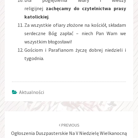
Dla pogłębienia wiary i wiedzy
religijnej
zachęcamy do czytelnictwa prasy
katolickiej
.
Za wszystkie ofiary złożone na kościół, składam
serdeczne Bóg zapłać – niech Pan Wam we
wszystkim błogosławi!
Gościom i Parafianom życzę dobrej niedzieli i
tygodnia.
Aktualności
Post
navigation
PREVIOUS
Ogłoszenia Duszpasterskie Na V Niedzielę Wielkanocną