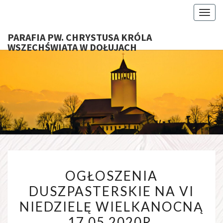
Toggl
PARAFIA PW. CHRYSTUSA KRÓLA
WSZECHŚWIATA W DOŁUJACH
PARAFI
CHRYS
KRÓ
WSZECHŚ
OGŁOSZENIA
W DOŁU
OGŁOSZENIA
DUSZPASTERSKIE
DUSZPASTERSKIE NA VI
NA
NIEDZIELĘ WIELKANOCNĄ
VI
NIEDZIELĘ
17.05.2020R.