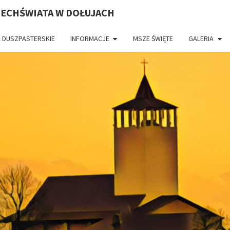
ZECHŚWIATA W DOŁUJACH
 DUSZPASTERSKIE
INFORMACJE
MSZE ŚWIĘTE
GALERIA
PAR
CH