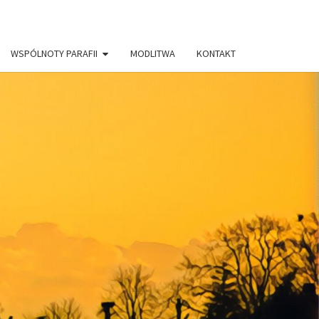
WSPÓLNOTY PARAFII
MODLITWA
KONTAKT
AFIA PW.
RYSTUSA