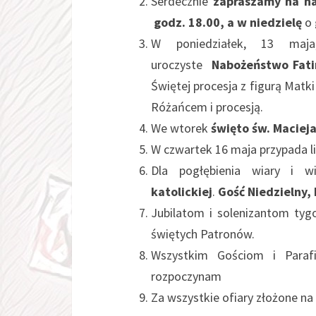
Serdecznie
zapraszamy na na
godz. 18.00, a w niedzielę
o
W poniedziałek, 13 maj
uroczyste
Nabożeństwo Fati
Świętej procesja z figurą Matk
Różańcem i procesją.
We wtorek
święto św. Maciej
W czwartek 16 maja przypada li
Dla pogłębienia wiary i wi
katolickiej
.
Gość Niedzielny, 
Jubilatom i solenizantom tyg
świętych Patronów.
Wszystkim Gościom i Parafi
rozpoczynam
Za wszystkie ofiary złożone na