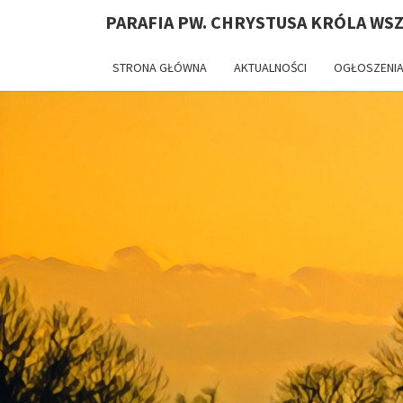
PARAFIA PW. CHRYSTUSA KRÓLA WS
STRONA GŁÓWNA
AKTUALNOŚCI
OGŁOSZENIA