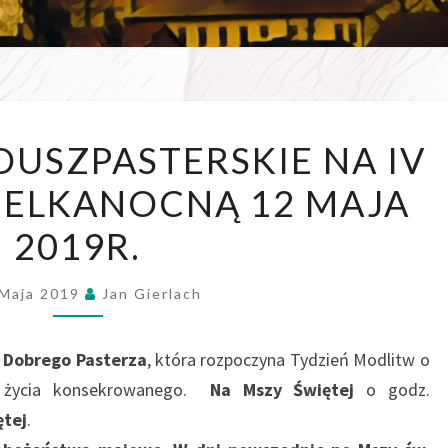
WSZE
OGŁOSZENIA
USZPASTERSKIE NA IV
W D
DUSZPASTERSKIE
IELKANOCNĄ 12 MAJA
NA
IV
2019R.
NIEDZIELĘ
WIELKANOCNĄ
 Maja 2019
Jan Gierlach
12
MAJA
 Dobrego Pasterza
, która rozpoczyna Tydzień Modlitw o
2019R.
i życia konsekrowanego.
Na Mszy Świętej
o godz.
ętej
.