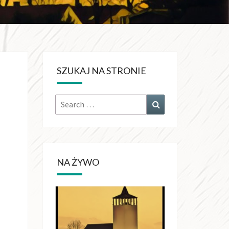
KRÓLA
CHŚWIATA
SZUKAJ NA STRONIE
OŁUJACH
Search
Search
for:
NA ŻYWO