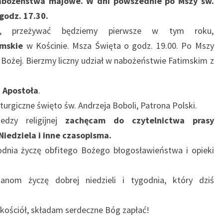
bożeństwa majowe. W dni powszednie po Mszy św.
godz. 17.30.
a, przeżywać będziemy pierwsze w tym roku,
mskie
w Kościnie. Msza Święta o godz. 19.00. Po Mszy
i Bożej. Bierzmy liczny udział w nabożeństwie Fatimskim z
a Apostoła
.
turgiczne święto św. Andrzeja Boboli, Patrona Polski.
edzy religijnej
zachęcam do czytelnictwa prasy
Niedziela i inne czasopisma.
odnia życzę obfitego Bożego błogosławieństwa i opieki
anom życzę dobrej niedzieli i tygodnia, który dziś
 kościół, składam serdeczne Bóg zapłać!