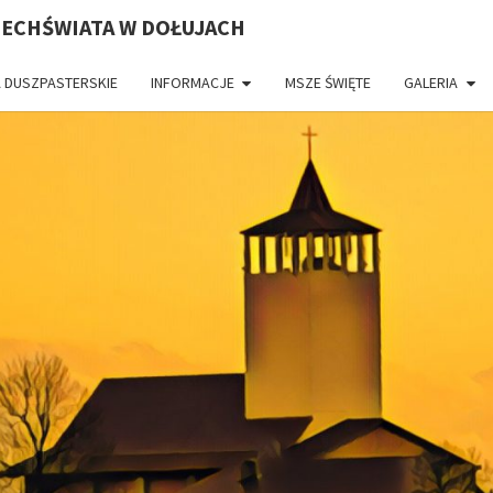
ZECHŚWIATA W DOŁUJACH
 DUSZPASTERSKIE
INFORMACJE
MSZE ŚWIĘTE
GALERIA
PAR
CH