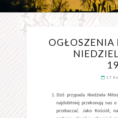
OGŁOSZENIA 
NIEDZIE
19
17 K
Dziś przypada Niedziela Miło
najdobitniej przekonują nas o
przebaczać. Jako Kościół, n