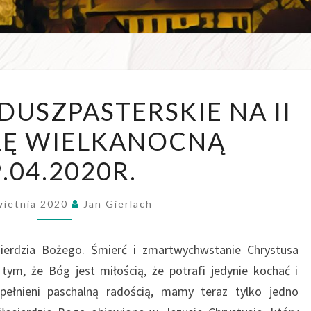
WSZE
OGŁOSZENIA
DUSZPASTERSKIE NA II
W D
DUSZPASTERSKIE
LĘ WIELKANOCNĄ
NA
II
.04.2020R.
NIEDZIELĘ
WIELKANOCNĄ
wietnia 2020
Jan Gierlach
19.04.2020R.
sierdzia Bożego. Śmierć i zmartwychwstanie Chrystusa
 tym, że Bóg jest miłością, że potrafi jedynie kochać i
apełnieni paschalną radością, mamy teraz tylko jedno