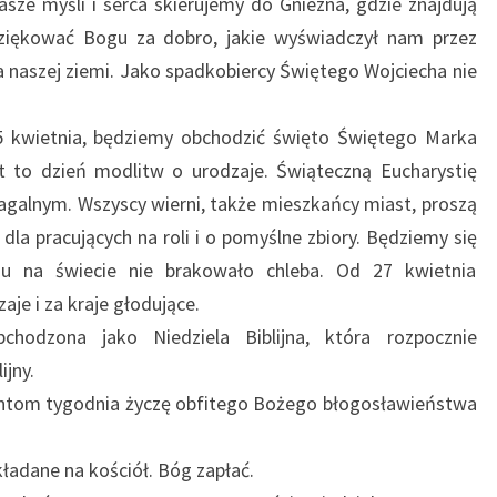
asze myśli i serca skierujemy do Gniezna, gdzie znajdują
dziękować Bogu za dobro, jakie wyświadczył nam przez
 naszej ziemi. Jako spadkobiercy Świętego Wojciecha nie
5 kwietnia, będziemy obchodzić święto Świętego Marka
st to dzień modlitw o urodzaje. Świąteczną Eucharystię
galnym. Wszyscy wierni, także mieszkańcy miast, proszą
la pracujących na roli i o pomyślne zbiory. Będziemy się
u na świecie nie brakowało chleba. Od 27 kwietnia
je i za kraje głodujące.
bchodzona jako Niedziela Biblijna, która rozpocznie
ijny.
zantom tygodnia życzę obfitego Bożego błogosławieństwa
kładane na kościół. Bóg zapłać.