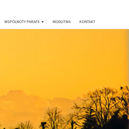
WSPÓLNOTY PARAFII
MODLITWA
KONTAKT
AFIA PW.
RYSTUSA