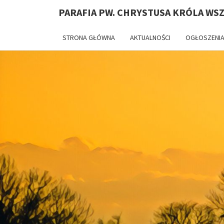
PARAFIA PW. CHRYSTUSA KRÓLA WS
STRONA GŁÓWNA
AKTUALNOŚCI
OGŁOSZENIA