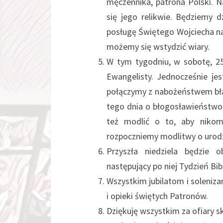
męczennika, patrona Polski. N
się jego relikwie. Będziemy 
posługę Świętego Wojciecha na
możemy się wstydzić wiary.
W tym tygodniu, w sobotę, 2
Ewangelisty. Jednocześnie je
połączymy z nabożeństwem bła
tego dnia o błogosławieństwo d
też modlić o to, aby nikom
rozpoczniemy modlitwy o urodza
Przyszła niedziela będzie o
następujący po niej Tydzień Bibl
Wszystkim jubilatom i soleni
i opieki świętych Patronów.
Dziękuję wszystkim za ofiary s