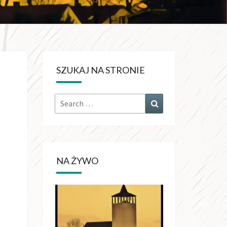
KRÓLA
CHŚWIATA
SZUKAJ NA STRONIE
OŁUJACH
Search
Search
for:
NA ŻYWO