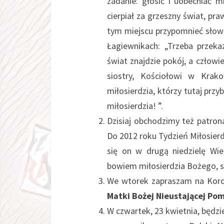
zadanie: głosić i uobecniać m
cierpiał za grzeszny świat, p
tym miejscu przypomnieć słow
Łagiewnikach: „Trzeba przeka
świat znajdzie pokój, a człow
siostry, Kościołowi w Krak
miłosierdzia, którzy tutaj prz
miłosierdzia! ”.
Dzisiaj obchodzimy też patron
Do 2012 roku Tydzień Miłosier
się on w drugą niedzielę Wie
bowiem miłosierdzia Bożego, sa
We wtorek zapraszam na Koro
Matki Bożej Nieustającej Po
W czwartek, 23 kwietnia, będz