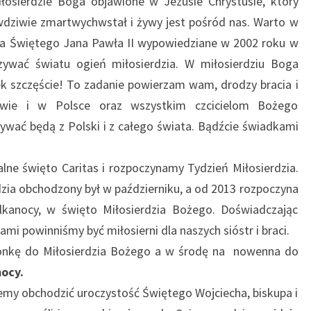
iłosierdzie Boga objawione w Jezusie Chrystusie, który
rawdziwie zmartwychwstał i żywy jest pośród nas. Warto w
a Świętego Jana Pawła II wypowiedziane w 2002 roku w
zywać światu ogień miłosierdzia. W miłosierdziu Boga
iek szczęście! To zadanie powierzam wam, drodzy bracia i
owie i w Polsce oraz wszystkim czcicielom Bożego
ybywać będą z Polski i z całego świata. Bądźcie świadkami
alne święto Caritas i rozpoczynamy Tydzień Miłosierdzia.
dzia obchodzony był w październiku, a od 2013 rozpoczyna
lkanocy, w święto Miłosierdzia Bożego. Doświadczając
mi powinniśmy być miłosierni dla naszych sióstr i braci.
nkę do Miłosierdzia Bożego a w środę na nowenna do
mocy.
iemy obchodzić uroczystość Świętego Wojciecha, biskupa i