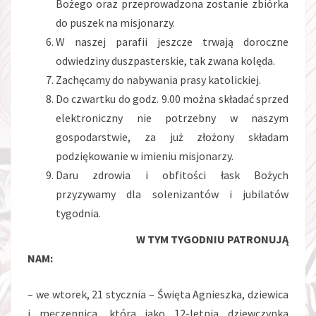
Bożego oraz przeprowadzona zostanie zbiórka
do puszek na misjonarzy.
W naszej parafii jeszcze trwają doroczne
odwiedziny duszpasterskie, tak zwana kolęda.
Zachęcamy do nabywania prasy katolickiej.
Do czwartku do godz. 9.00 można składać sprzed
elektroniczny nie potrzebny w naszym
gospodarstwie, za już złożony składam
podziękowanie w imieniu misjonarzy.
Daru zdrowia i obfitości łask Bożych
przyzywamy dla solenizantów i jubilatów
tygodnia.
W TYM TYGODNIU PATRONUJĄ
NAM:
– we wtorek, 21 stycznia – Święta Agnieszka, dziewica
i męczennica, która jako 12-letnia dziewczynka