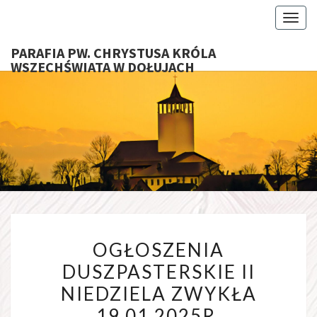
Toggl
PARAFIA PW. CHRYSTUSA KRÓLA
WSZECHŚWIATA W DOŁUJACH
PARAFI
CHRYS
KRÓ
WSZECHŚ
OGŁOSZENIA
W DOŁU
OGŁOSZENIA
DUSZPASTERSKIE
DUSZPASTERSKIE II
II
NIEDZIELA ZWYKŁA
NIEDZIELA
ZWYKŁA
19.01.2025R,