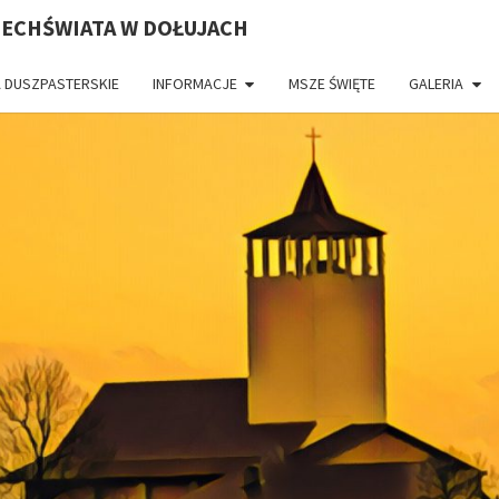
ZECHŚWIATA W DOŁUJACH
 DUSZPASTERSKIE
INFORMACJE
MSZE ŚWIĘTE
GALERIA
PAR
CH