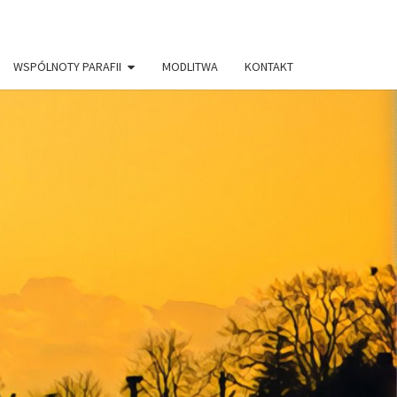
WSPÓLNOTY PARAFII
MODLITWA
KONTAKT
AFIA PW.
RYSTUSA