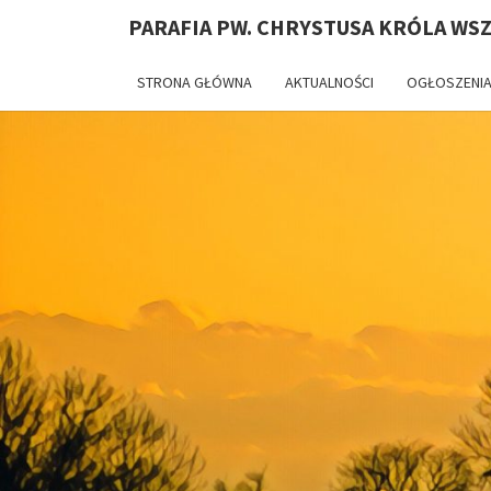
PARAFIA PW. CHRYSTUSA KRÓLA WS
STRONA GŁÓWNA
AKTUALNOŚCI
OGŁOSZENIA