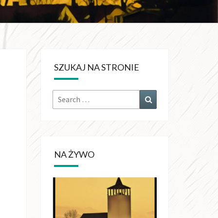
KRÓLA
CHŚWIATA
SZUKAJ NA STRONIE
OŁUJACH
Search
Search
for:
NA ŻYWO