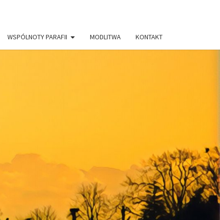
WSPÓLNOTY PARAFII
MODLITWA
KONTAKT
AFIA PW.
RYSTUSA