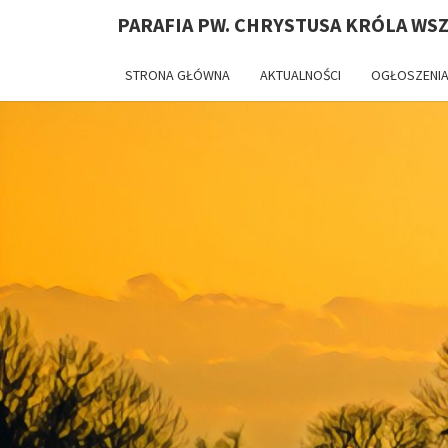
PARAFIA PW. CHRYSTUSA KRÓLA WS
STRONA GŁÓWNA
AKTUALNOŚCI
OGŁOSZENIA