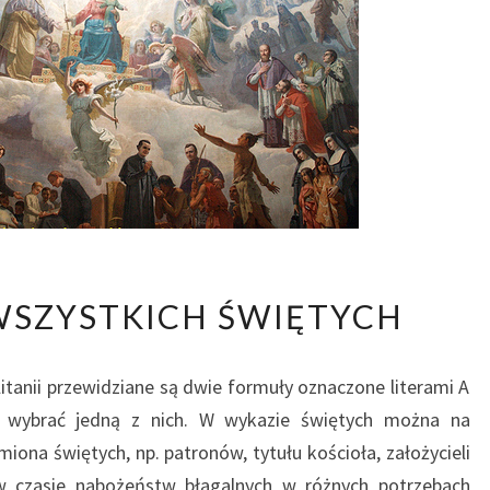
LITANIA
 WSZYSTKICH ŚWIĘTYCH
DO
WSZYSTKICH
litanii przewidziane są dwie formuły oznaczone literami A
ŚWIĘTYCH
ą wybrać jedną z nich. W wykazie świętych można na
ona świętych, np. patronów, tytułu kościoła, założycieli
 w czasie nabożeństw błagalnych w różnych potrzebach