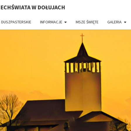
ZECHŚWIATA W DOŁUJACH
 DUSZPASTERSKIE
INFORMACJE
MSZE ŚWIĘTE
GALERIA
PAR
CH