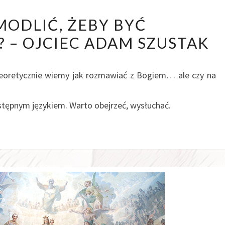
JAK
 MODLIĆ, ŻEBY BYĆ
SIĘ
– OJCIEC ADAM SZUSTAK
MODLIĆ,
ŻEBY
BYĆ
Teoretycznie wiemy jak rozmawiać z Bogiem… ale czy na
WYSŁUCHANYM?
–
tępnym językiem. Warto obejrzeć, wysłuchać.
OJCIEC
ADAM
SZUSTAK