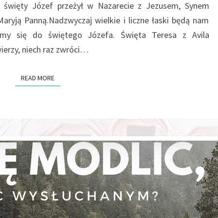
re święty Józef przeżył w Nazarecie z Jezusem, Synem
aryją Panną.Nadzwyczaj wielkie i liczne łaski będą nam
ócimy się do świętego Józefa. Święta Teresa z Avila
ierzy, niech raz zwróci…
READ MORE
READ MORE