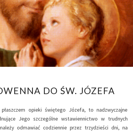
30
OWENNA DO ŚW. JÓZEFA
DNIOWA
NOWENNA
 płaszczem opieki świętego Józefa, to nadzwyczajne
DO
dnujące Jego szczególne wstawiennictwo w trudnych
ŚW.
należy odmawiać codziennie przez trzydzieści dni, na
JÓZEFA