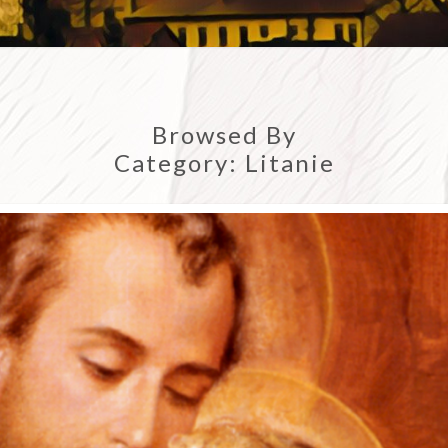
WSZE
Browsed By
Category:
Litanie
W D