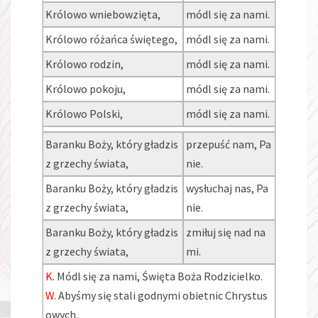
Królowo wniebowzięta,
módl się za nami.
Królowo różańca świętego,
módl się za nami.
Królowo rodzin,
módl się za nami.
Królowo pokoju,
módl się za nami.
Królowo Polski,
módl się za nami.
Baranku Boży, który gładzis
przepuść nam, Pa
z grzechy świata,
nie.
Baranku Boży, który gładzis
wysłuchaj nas, Pa
z grzechy świata,
nie.
Baranku Boży, który gładzis
zmiłuj się nad na
z grzechy świata,
mi.
K.
Módl się za nami, Święta Boża Rodzicielko.
W.
Abyśmy się stali godnymi obietnic Chrystus
owych.