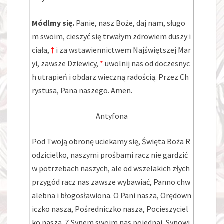
Módlmy się.
Panie, nasz Boże, daj nam, sługo
m swoim, cieszyć się trwałym zdrowiem duszy i
ciała,
†
i za wstawiennictwem Najświętszej Mar
yi, zawsze Dziewicy,
*
uwolnij nas od doczesnyc
h utrapień i obdarz wieczną radością. Przez Ch
rystusa, Pana naszego. Amen.
Antyfona
Pod Twoją obronę uciekamy się, Święta Boża R
odzicielko, naszymi prośbami racz nie gardzić
w potrzebach naszych, ale od wszelakich złych
przygód racz nas zawsze wybawiać, Panno chw
alebna i błogosławiona. O Pani nasza, Orędown
iczko nasza, Pośredniczko nasza, Pocieszyciel
ko nasza. Z Synem swoim nas pojednaj, Synowi