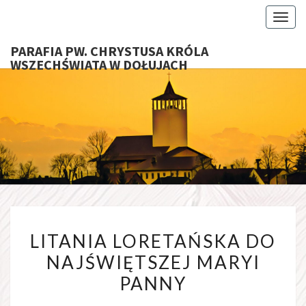
Toggl
PARAFIA PW. CHRYSTUSA KRÓLA
WSZECHŚWIATA W DOŁUJACH
PARAFI
CHRYS
KRÓ
WSZECHŚ
LITANIA
W DOŁU
LITANIA LORETAŃSKA DO
LORETAŃSKA
NAJŚWIĘTSZEJ MARYI
DO
PANNY
NAJŚWIĘTSZEJ
MARYI