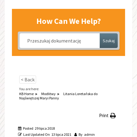
PANNY
How Can We Help?
Szukaj
< Back
You are here:
KB Home
Modlitwy
Litania Loretańska do
Najświętszej Maryi Panny
Print
Posted
29 lipca 2018
Last Updated On
13 lipca 2021
By
admin