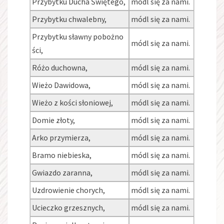
Przybytku Ducha Świętego,
módl się za nami.
Przybytku chwalebny,
módl się za nami.
Przybytku sławny pobożno
módl się za nami.
ści,
Różo duchowna,
módl się za nami.
Wieżo Dawidowa,
módl się za nami.
Wieżo z kości słoniowej,
módl się za nami.
Domie złoty,
módl się za nami.
Arko przymierza,
módl się za nami.
Bramo niebieska,
módl się za nami.
Gwiazdo zaranna,
módl się za nami.
Uzdrowienie chorych,
módl się za nami.
Ucieczko grzesznych,
módl się za nami.