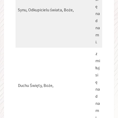
ę
Synu, Odkupicielu świata, Boże,
na
d
na
m
i.
z
mi
łuj
si
ę
Duchu Święty, Boże,
na
d
na
m
i.