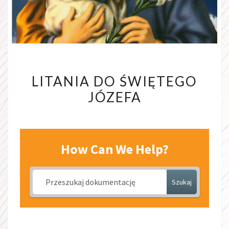
LITANIA
LITANIA DO ŚWIĘTEGO
DO
JÓZEFA
ŚWIĘTEGO
JÓZEFA
How Can We Help?
Szukaj