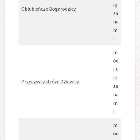
ię
Oblubieńcze Bogarodzicy,
za
na
m
i.
m
ód
l s
ię
Przeczysty stróżu Dziewicy,
za
na
m
i.
m
ód