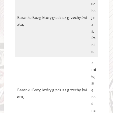
uc
ha
Baranku Boży, który gładzisz grzechy świ
j n
ata,
a
s,
Pa
ni
e.
z
mi
łuj
si
Baranku Boży, który gładzisz grzechy świ
ę
ata,
na
d
na