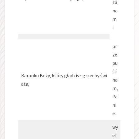
za
na
m
i.
pr
ze
pu
ść
Baranku Boży, który gładzisz grzechy świ
na
ata,
m,
Pa
ni
e.
wy
sł