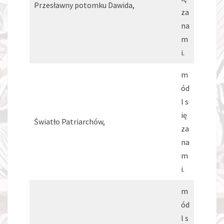
Przesławny potomku Dawida,
za
na
m
i.
m
ód
l s
ię
Światło Patriarchów,
za
na
m
i.
m
ód
l s