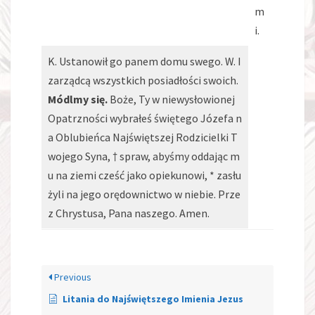
m
i.
K. Ustanowił go panem domu swego. W. I
zarządcą wszystkich posiadłości swoich.
Módlmy się.
Boże, Ty w niewysłowionej
Opatrzności wybrałeś świętego Józefa n
a Oblubieńca Najświętszej Rodzicielki T
wojego Syna, † spraw, abyśmy oddając m
u na ziemi cześć jako opiekunowi, * zasłu
żyli na jego orędownictwo w niebie. Prze
z Chrystusa, Pana naszego. Amen.
Previous
Litania do Najświętszego Imienia Jezus