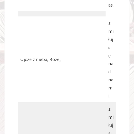
as.
z
mi
łuj
si
ę
Ojcze z nieba, Boże,
na
d
na
m
i.
z
mi
łuj
si