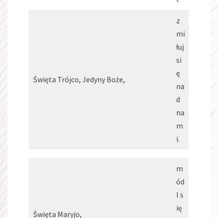
z
mi
łuj
si
ę
Święta Trójco, Jedyny Boże,
na
d
na
m
i.
m
ód
l s
ię
Święta Maryjo,