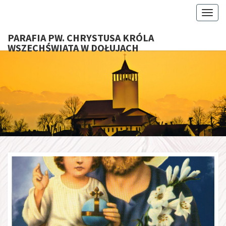
Toggl
PARAFIA PW. CHRYSTUSA KRÓLA
WSZECHŚWIATA W DOŁUJACH
PARAFI
CHRYS
KRÓ
WSZECHŚ
W DOŁU