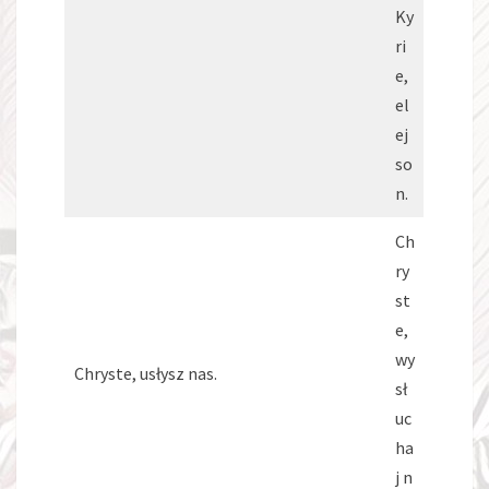
Ky
ri
e,
el
ej
so
n.
Ch
ry
st
e,
wy
Chryste, usłysz nas.
sł
uc
ha
j n