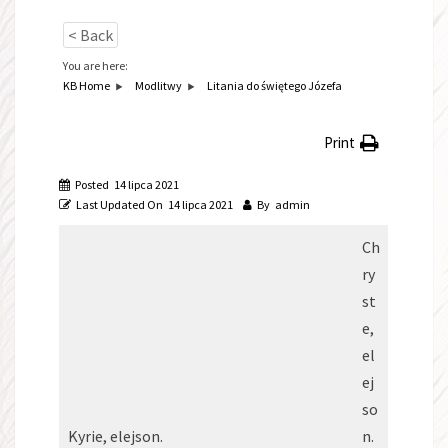
< Back
You are here:
KB Home
Modlitwy
Litania do świętego Józefa
Print
Posted
14 lipca 2021
Last Updated On
14 lipca 2021
By
admin
Ch
ry
st
e,
el
ej
so
Kyrie, elejson.
n.